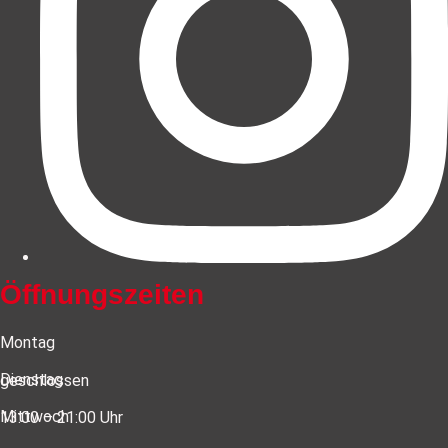
Öffnungszeiten
Montag
Dienstag
geschlossen
Mittwoch
13:00 – 21:00 Uhr