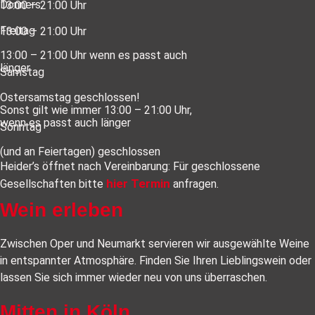
Donners.
13:00 – 21:00 Uhr
Freitag
13:00 – 21:00 Uhr
13:00 – 21:00 Uhr wenn es passt auch
länger
Samstag
Ostersamstag geschlossen!
Sonst gilt wie immer 13:00 – 21:00 Uhr,
wenn es passt auch länger
Sonntag
(und an Feiertagen) geschlossen
Heider’s öffnet nach Vereinbarung: Für geschlossene
hier Termin
Gesellschaften bitte
anfragen.
Wein erleben
Zwischen Oper und Neumarkt servieren wir ausgewählte Weine
in entspannter Atmosphäre. Finden Sie Ihren Lieblingswein oder
lassen Sie sich immer wieder neu von uns überraschen.
Mitten in Köln