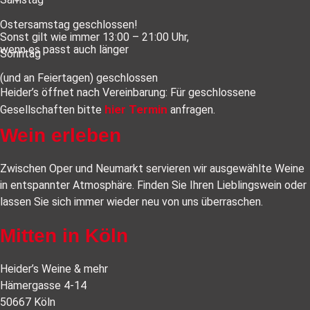
Ostersamstag geschlossen!
Sonst gilt wie immer 13:00 – 21:00 Uhr,
wenn es passt auch länger
Sonntag
(und an Feiertagen) geschlossen
Heider’s öffnet nach Vereinbarung: Für geschlossene
hier Termin
Gesellschaften bitte
anfragen.
Wein erleben
Zwischen Oper und Neumarkt servieren wir ausgewählte Weine
in entspannter Atmosphäre. Finden Sie Ihren Lieblingswein oder
lassen Sie sich immer wieder neu von uns überraschen.
Mitten in Köln
Heider’s Weine & mehr
Hämergasse 4-14
50667 Köln