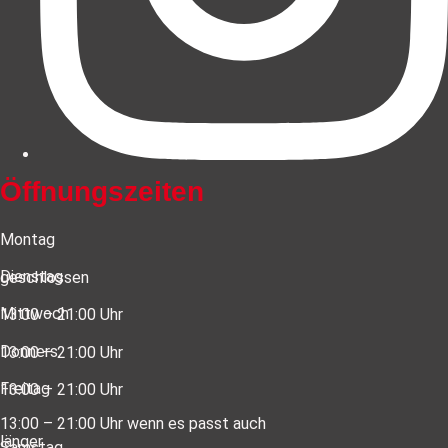
Öffnungszeiten
Montag
Dienstag
geschlossen
Mittwoch
13:00 – 21:00 Uhr
Donners.
13:00 – 21:00 Uhr
Freitag
13:00 – 21:00 Uhr
13:00 – 21:00 Uhr wenn es passt auch
länger
Samstag